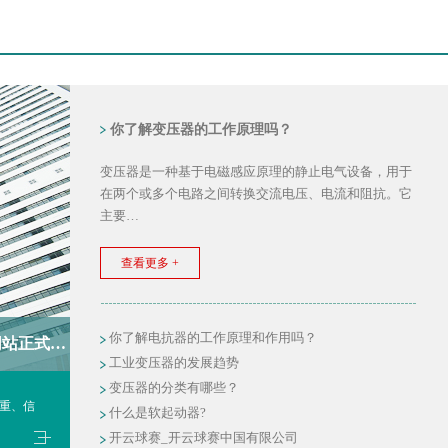
你了解变压器的工作原理吗？
变压器是一种基于电磁感应原理的静止电气设备，用于
在两个或多个电路之间转换交流电压、电流和阻抗。它
主要…
查看更多 +
你了解电抗器的工作原理和作用吗？
网站正式…
工业变压器的发展趋势
变压器的分类有哪些？
为重、信
什么是软起动器?
开云球赛_开云球赛中国有限公司