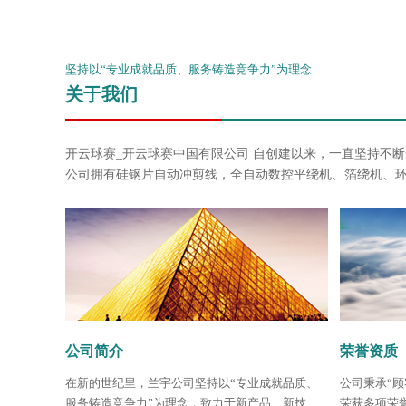
坚持以“专业成就品质、服务铸造竞争力”为理念
关于我们
开云球赛_开云球赛中国有限公司 自创建以来，一直坚持不
公司拥有硅钢片自动冲剪线，全自动数控平绕机、箔绕机、
公司简介
荣誉资质
在新的世纪里，兰宇公司坚持以“专业成就品质、
公司秉承“
服务铸造竞争力”为理念，致力于新产品、新技
荣获多项荣