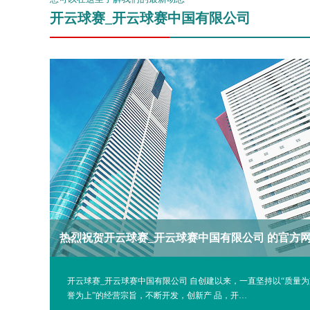
开云球赛_开云球赛中国有限公司
热烈祝贺开云球赛_开云球赛中国有限公司 的官方
开云球赛_开云球赛中国有限公司 自创建以来，一直坚持以“质量
誉为上”的经营宗旨，不断开发，创新产 品，开…