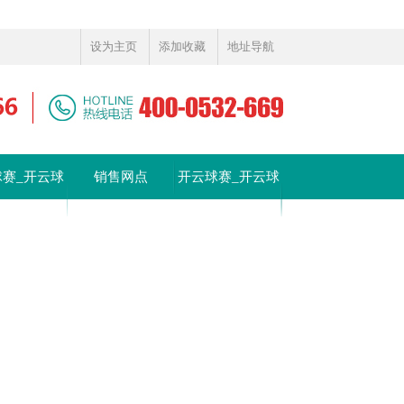
设为主页
添加收藏
地址导航
球赛_开云球
销售网点
开云球赛_开云球
国有限公司
赛中国有限公司