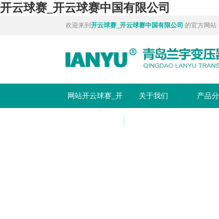
开云球赛_开云球赛中国有限公司
欢迎来到
开云球赛_开云球赛中国有限公司
的官方网站
网站开云球赛_开
关于我们
产品
云球赛中国有限
公司