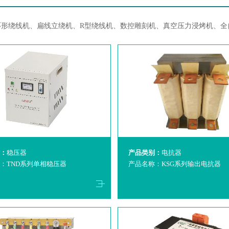
环形绕线机、扁线立绕机、R型绕线机、数控雕刻机、真空压力浸烤机、全
：
稳压器
产品类别：
电抗器
：TND系列单相稳压器
产品名称：KSG系列输出电抗器