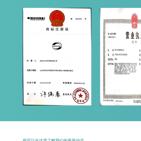
您可以在这里了解我们的最新动态