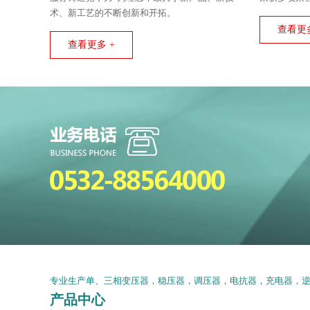
术、新工艺的不断创新和开拓。
查看更多
查看更多 +
专业生产单、三相变压器，稳压器，调压器，电抗器，充电器，
产品中心