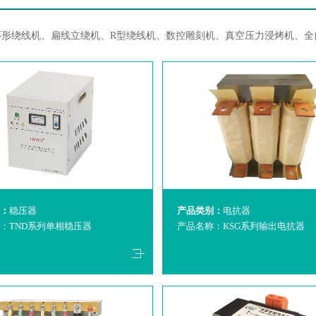
环形绕线机、扁线立绕机、R型绕线机、数控雕刻机、真空压力浸烤机、全
：
稳压器
产品类别：
电抗器
：TND系列单相稳压器
产品名称：KSG系列输出电抗器