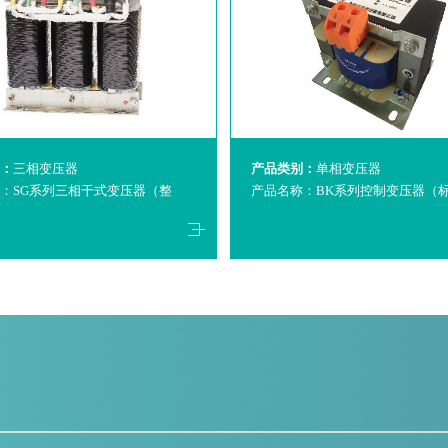
：
三相变压器
产品类别：
单相变压器
：SG系列三相干式变压器（整
产品名称：BK系列控制变压器（