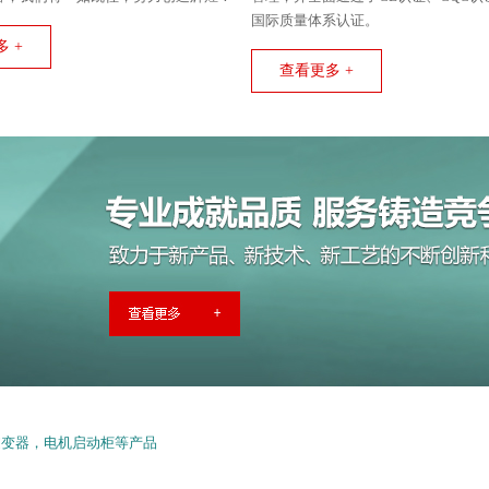
国际质量体系认证。
 +
查看更多 +
逆变器，电机启动柜等产品