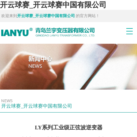
开云球赛_开云球赛中国有限公司
欢迎来到
开云球赛_开云球赛中国有限公司
的官方网站！
NEWS
开云球赛_开云球赛中国有限公司
LY系列工业级正弦波逆变器